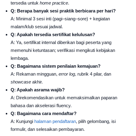
tersedia untuk
home practice
.
Q: Berapa banyak sesi praktik berbicara per hari?
A: Minimal 3 sesi inti (pagi–siang–sore) + kegiatan
malam/klub sesuai jadwal.
Q: Apakah tersedia sertifikat kelulusan?
A: Ya, sertifikat internal diberikan bagi peserta yang
memenuhi ketuntasan; verifikasi mengikuti kebijakan
lembaga.
Q: Bagaimana sistem penilaian kemajuan?
A: Rekaman mingguan,
error log
, rubrik 4 pilar, dan
showcase
akhir.
Q: Apakah asrama wajib?
A: Direkomendasikan untuk memaksimalkan paparan
bahasa dan akselerasi fluency.
Q: Bagaimana cara mendaftar?
A: Kunjungi
halaman pendaftaran
, pilih gelombang, isi
formulir, dan selesaikan pembayaran.