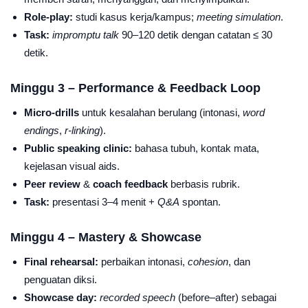
Role-play:
studi kasus kerja/kampus;
meeting simulation
.
Task:
impromptu talk
90–120 detik dengan catatan ≤ 30
detik.
Minggu 3 – Performance & Feedback Loop
Micro-drills
untuk kesalahan berulang (intonasi,
word
endings
,
r-linking
).
Public speaking clinic:
bahasa tubuh, kontak mata,
kejelasan visual aids.
Peer review
&
coach feedback
berbasis rubrik.
Task:
presentasi 3–4 menit +
Q&A
spontan.
Minggu 4 – Mastery & Showcase
Final rehearsal:
perbaikan intonasi,
cohesion
, dan
penguatan diksi.
Showcase day:
recorded speech
(before–after) sebagai