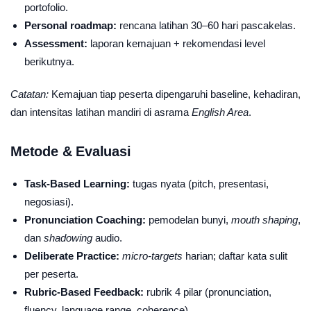
portofolio.
Personal roadmap:
rencana latihan 30–60 hari pascakelas.
Assessment:
laporan kemajuan + rekomendasi level
berikutnya.
Catatan:
Kemajuan tiap peserta dipengaruhi baseline, kehadiran,
dan intensitas latihan mandiri di asrama
English Area
.
Metode & Evaluasi
Task-Based Learning:
tugas nyata (pitch, presentasi,
negosiasi).
Pronunciation Coaching:
pemodelan bunyi,
mouth shaping
,
dan
shadowing
audio.
Deliberate Practice:
micro-targets
harian; daftar kata sulit
per peserta.
Rubric-Based Feedback:
rubrik 4 pilar (pronunciation,
fluency, language range, coherence).