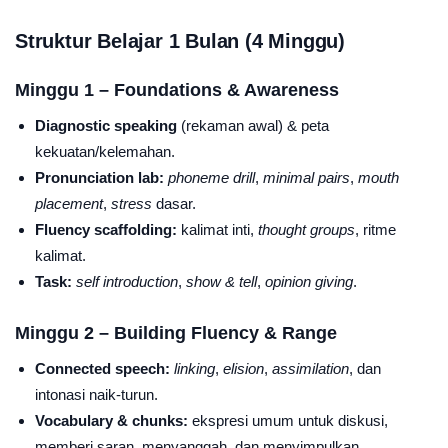
Struktur Belajar 1 Bulan (4 Minggu)
Minggu 1 – Foundations & Awareness
Diagnostic speaking
(rekaman awal) & peta
kekuatan/kelemahan.
Pronunciation lab:
phoneme drill
,
minimal pairs
,
mouth
placement
,
stress
dasar.
Fluency scaffolding:
kalimat inti,
thought groups
, ritme
kalimat.
Task:
self introduction
,
show & tell
,
opinion giving
.
Minggu 2 – Building Fluency & Range
Connected speech:
linking
,
elision
,
assimilation
, dan
intonasi naik-turun.
Vocabulary & chunks:
ekspresi umum untuk diskusi,
memberi saran, menyanggah, dan menyimpulkan.