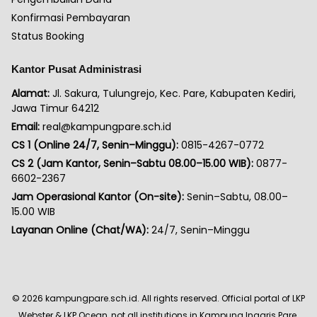
Konfirmasi Pembayaran
Status Booking
Kantor Pusat Administrasi
Alamat:
Jl. Sakura, Tulungrejo, Kec. Pare, Kabupaten Kediri,
Jawa Timur 64212
Email:
real@kampungpare.sch.id
CS 1 (Online 24/7, Senin–Minggu):
0815-4267-0772
CS 2 (Jam Kantor, Senin–Sabtu 08.00–15.00 WIB):
0877-
6602-2367
Jam Operasional Kantor (On-site):
Senin–Sabtu, 08.00–
15.00 WIB
Layanan Online (Chat/WA):
24/7, Senin–Minggu
©
2026
kampungpare.sch.id. All rights reserved. Official portal of LKP
Webster & LKP Ocean, not all institutions in Kampung Inggris Pare.