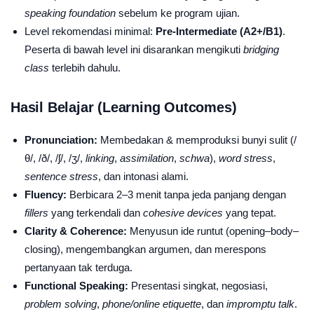
speaking foundation
sebelum ke program ujian.
Level rekomendasi minimal:
Pre-Intermediate (A2+/B1)
.
Peserta di bawah level ini disarankan mengikuti
bridging
class
terlebih dahulu.
Hasil Belajar (Learning Outcomes)
Pronunciation:
Membedakan & memproduksi bunyi sulit (/
θ/, /ð/, /ʃ/, /ʒ/,
linking
,
assimilation
,
schwa
),
word stress
,
sentence stress
, dan intonasi alami.
Fluency:
Berbicara 2–3 menit tanpa jeda panjang dengan
fillers
yang terkendali dan
cohesive devices
yang tepat.
Clarity & Coherence:
Menyusun ide runtut (opening–body–
closing), mengembangkan argumen, dan merespons
pertanyaan tak terduga.
Functional Speaking:
Presentasi singkat, negosiasi,
problem solving
,
phone/online etiquette
, dan
impromptu talk
.