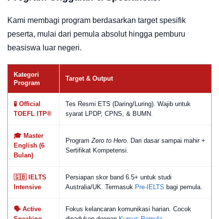
Kami membagi program berdasarkan target spesifik
peserta, mulai dari pemula absolut hingga pemburu
beasiswa luar negeri.
Kategori
Target & Output
Program
🧪 Official
Tes Resmi ETS (Daring/Luring). Wajib untuk
TOEFL ITP®
syarat LPDP, CPNS, & BUMN.
🎓 Master
Program
Zero to Hero
. Dari dasar sampai mahir +
English (6
Sertifikat Kompetensi.
Bulan)
🇬🇧 IELTS
Persiapan skor band 6.5+ untuk studi
Intensive
Australia/UK. Termasuk
Pre-IELTS
bagi pemula.
🗣️ Active
Fokus kelancaran komunikasi harian. Cocok
Speaking
dipadukan dengan
Kursus Pemula
.