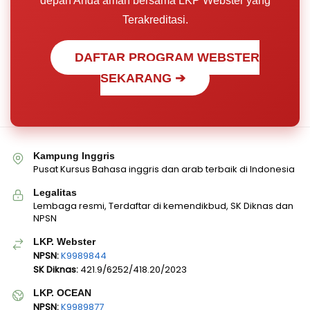
depan Anda aman bersama LKP Webster yang
Terakreditasi.
DAFTAR PROGRAM WEBSTER
SEKARANG ➔
Kampung Inggris
Pusat Kursus Bahasa inggris dan arab terbaik di Indonesia
Legalitas
Lembaga resmi, Terdaftar di kemendikbud, SK Diknas dan
NPSN
LKP. Webster
NPSN:
K9989844
SK Diknas:
421.9/6252/418.20/2023
LKP. OCEAN
NPSN:
K9989877