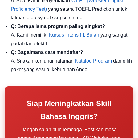
A: Ada. Kami menyediakan
WEPT (Webster English
Proficiency Test)
yang setara TOEFL Prediction untuk
latihan atau syarat skripsi internal.
Q: Berapa lama program paling singkat?
A: Kami memiliki
Kursus Intensif 1 Bulan
yang sangat
padat dan efektif.
Q: Bagaimana cara mendaftar?
A: Silakan kunjungi halaman
Katalog Program
dan pilih
paket yang sesuai kebutuhan Anda.
Siap Meningkatkan Skill
Bahasa Inggris?
Jangan salah pilih lembaga. Pastikan masa