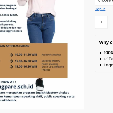
Hapus
Why c
100
✅ Te
Lega