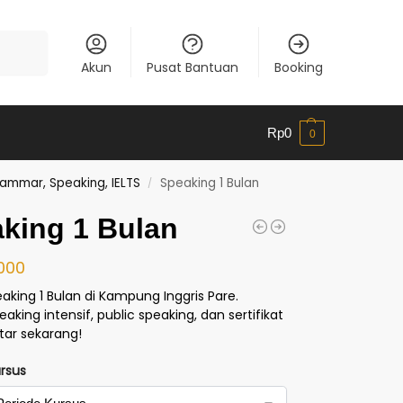
Cari
Akun
Pusat Bantuan
Booking
Rp
0
0
ammar, Speaking, IELTS
Speaking 1 Bulan
/
king 1 Bulan
.000
aking 1 Bulan di Kampung Inggris Pare.
eaking intensif, public speaking, dan sertifikat
tar sekarang!
ursus