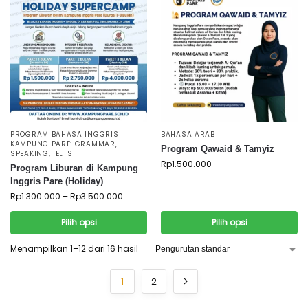
PROGRAM BAHASA INGGRIS
BAHASA ARAB
KAMPUNG PARE: GRAMMAR,
Program Qawaid & Tamyiz
SPEAKING, IELTS
Rp
1.500.000
Program Liburan di Kampung
Inggris Pare (Holiday)
Rp
1.300.000
–
Rp
3.500.000
Pilih opsi
Pilih opsi
Menampilkan 1–12 dari 16 hasil
1
2