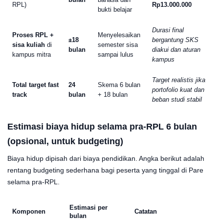
RPL)
Rp13.000.000
bukti belajar
Durasi final
Proses RPL +
Menyelesaikan
±18
bergantung SKS
sisa kuliah
di
semester sisa
bulan
diakui dan aturan
kampus mitra
sampai lulus
kampus
Target realistis jika
Total target fast
24
Skema 6 bulan
portofolio kuat dan
track
bulan
+ 18 bulan
beban studi stabil
Estimasi biaya hidup selama pra-RPL 6 bulan
(opsional, untuk budgeting)
Biaya hidup dipisah dari biaya pendidikan. Angka berikut adalah
rentang budgeting sederhana bagi peserta yang tinggal di Pare
selama pra-RPL.
Estimasi per
Komponen
Catatan
bulan