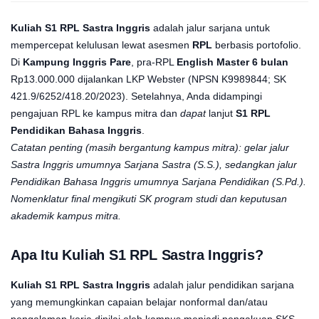
Kuliah S1 RPL Sastra Inggris
adalah jalur sarjana untuk
mempercepat kelulusan lewat asesmen
RPL
berbasis portofolio.
Di
Kampung Inggris Pare
, pra-RPL
English Master 6 bulan
Rp13.000.000 dijalankan LKP Webster (NPSN K9989844; SK
421.9/6252/418.20/2023). Setelahnya, Anda didampingi
pengajuan RPL ke kampus mitra dan
dapat
lanjut
S1 RPL
Pendidikan Bahasa Inggris
.
Catatan penting (masih bergantung kampus mitra): gelar jalur
Sastra Inggris umumnya Sarjana Sastra (S.S.), sedangkan jalur
Pendidikan Bahasa Inggris umumnya Sarjana Pendidikan (S.Pd.).
Nomenklatur final mengikuti SK program studi dan keputusan
akademik kampus mitra.
Apa Itu
Kuliah S1 RPL Sastra Inggris
?
Kuliah S1 RPL Sastra Inggris
adalah jalur pendidikan sarjana
yang memungkinkan capaian belajar nonformal dan/atau
pengalaman kerja dinilai oleh kampus menjadi pengakuan SKS