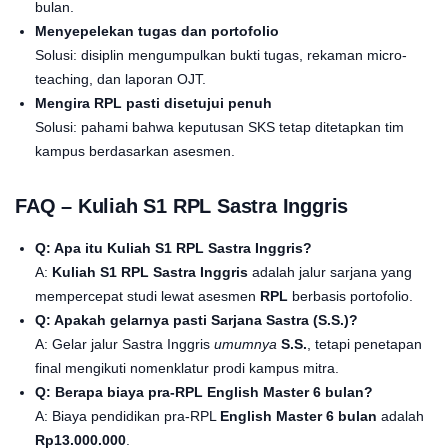
bulan.
Menyepelekan tugas dan portofolio
Solusi: disiplin mengumpulkan bukti tugas, rekaman micro-
teaching, dan laporan OJT.
Mengira RPL pasti disetujui penuh
Solusi: pahami bahwa keputusan SKS tetap ditetapkan tim
kampus berdasarkan asesmen.
FAQ –
Kuliah S1 RPL Sastra Inggris
Q: Apa itu Kuliah S1 RPL Sastra Inggris?
A:
Kuliah S1 RPL Sastra Inggris
adalah jalur sarjana yang
mempercepat studi lewat asesmen
RPL
berbasis portofolio.
Q: Apakah gelarnya pasti Sarjana Sastra (S.S.)?
A: Gelar jalur Sastra Inggris
umumnya
S.S.
, tetapi penetapan
final mengikuti nomenklatur prodi kampus mitra.
Q: Berapa biaya pra-RPL English Master 6 bulan?
A: Biaya pendidikan pra-RPL
English Master 6 bulan
adalah
Rp13.000.000
.