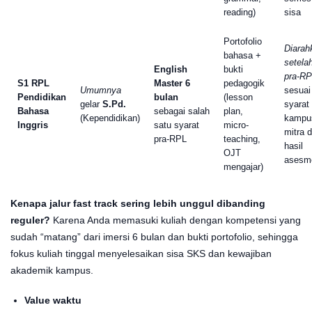
reading)
sisa
Portofolio
Diarah
bahasa +
setela
English
bukti
pra-R
S1 RPL
Master 6
pedagogik
Umumnya
sesuai
Pendidikan
bulan
(lesson
gelar
S.Pd.
syarat
Bahasa
sebagai salah
plan,
(Kependidikan)
kampu
Inggris
satu syarat
micro-
mitra 
pra-RPL
teaching,
hasil
OJT
asesm
mengajar)
Kenapa jalur fast track sering lebih unggul dibanding
reguler?
Karena Anda memasuki kuliah dengan kompetensi yang
sudah “matang” dari imersi 6 bulan dan bukti portofolio, sehingga
fokus kuliah tinggal menyelesaikan sisa SKS dan kewajiban
akademik kampus.
Value waktu