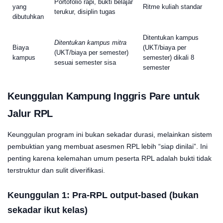
Portofolio rapi, bukti belajar
yang
Ritme kuliah standar
terukur, disiplin tugas
dibutuhkan
Ditentukan kampus
Ditentukan kampus mitra
Biaya
(UKT/biaya per
(UKT/biaya per semester)
kampus
semester) dikali 8
sesuai semester sisa
semester
Keunggulan
Kampung Inggris Pare
untuk
Jalur
RPL
Keunggulan program ini bukan sekadar durasi, melainkan sistem
pembuktian yang membuat asesmen RPL lebih “siap dinilai”. Ini
penting karena kelemahan umum peserta RPL adalah bukti tidak
terstruktur dan sulit diverifikasi.
Keunggulan 1: Pra-RPL
output-based
(bukan
sekadar ikut kelas)