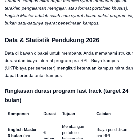
Catatan: kampus mitra dapat memiliki syarat tambahan (ijazah
terakhir, pengalaman mengajar, atau format portofolio khusus).
English Master adalah salah satu syarat dalam paket program ini,
bukan satu-satunya syarat penerimaan kampus.
Data & Statistik Pendukung 2026
Data di bawah dipakai untuk membantu Anda memahami struktur
durasi dan biaya internal program pra-RPL. Biaya kampus
(UKT/biaya per semester) mengikuti ketentuan kampus mitra dan
dapat berbeda antar kampus.
Ringkasan durasi program fast track (target 24
bulan)
Komponen
Durasi
Tujuan
Catatan
Membangun
English Master
Biaya pendidikan
6
portofolio
6 bulan
(pra-
pra-RPL:
bulan
bahasa dan