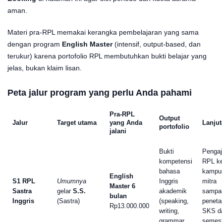
aman.
Materi pra-RPL memakai kerangka pembelajaran yang sama
dengan program
English Master
(intensif, output-based, dan
terukur) karena portofolio RPL membutuhkan bukti belajar yang
jelas, bukan klaim lisan.
Peta jalur program yang perlu Anda pahami
Pra-RPL
Output
Jalur
Target utama
yang Anda
Lanju
portofolio
jalani
Bukti
Penga
kompetensi
RPL k
bahasa
kampu
English
S1 RPL
Umumnya
Inggris
mitra
Master 6
Sastra
gelar
S.S.
akademik
sampa
bulan
Inggris
(Sastra)
(speaking,
peneta
Rp13.000.000
writing,
SKS d
grammar,
semes