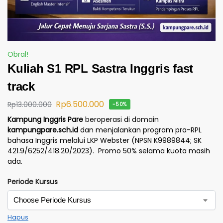
Obral!
Kuliah S1 RPL Sastra Inggris fast
track
Rp
6.500.000
Rp
13.000.000
-50%
Kampung Inggris Pare
beroperasi di domain
kampungpare.sch.id
dan menjalankan program pra-RPL
bahasa Inggris melalui LKP Webster (NPSN K9989844; SK
421.9/6252/418.20/2023). Promo 50% selama kuota masih
ada.
Periode Kursus
Hapus