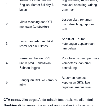
Masuk asrama dan ikut
Log aktivitas, tugas kelas,
1
English Master full-day 6
evaluasi speaking–writing–
bulan
grammar
Lesson plan, rekaman
Micro-teaching dan OJT
2
micro-teaching, laporan
mengajar (terstruktur)
OJT
Sertifikat + surat
Lulus dan terbit sertifikat
3
keterangan capaian dan
resmi ber-SK Diknas
jam belajar
Pemetaan berkas RPL
Portofolio disusun per mata
4
untuk prodi Pendidikan
kompetensi dan bukti
Bahasa Inggris
pendukung
Asesmen kampus,
Pengajuan RPL ke kampus
5
keputusan SKS, lalu
mitra
registrasi mahasiswa
CTA cepat:
Jika target Anda adalah fast track, mulailah dari
Booking
di halaman ini agar slot periode dan kuota asrama