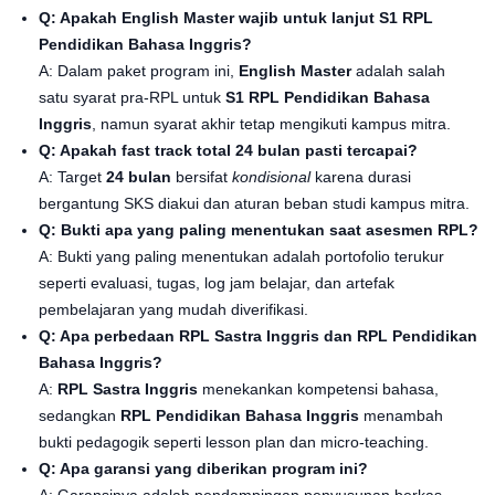
Q: Apakah English Master wajib untuk lanjut S1 RPL
Pendidikan Bahasa Inggris?
A: Dalam paket program ini,
English Master
adalah salah
satu syarat pra-RPL untuk
S1 RPL Pendidikan Bahasa
Inggris
, namun syarat akhir tetap mengikuti kampus mitra.
Q: Apakah fast track total 24 bulan pasti tercapai?
A: Target
24 bulan
bersifat
kondisional
karena durasi
bergantung SKS diakui dan aturan beban studi kampus mitra.
Q: Bukti apa yang paling menentukan saat asesmen RPL?
A: Bukti yang paling menentukan adalah portofolio terukur
seperti evaluasi, tugas, log jam belajar, dan artefak
pembelajaran yang mudah diverifikasi.
Q: Apa perbedaan RPL Sastra Inggris dan RPL Pendidikan
Bahasa Inggris?
A:
RPL Sastra Inggris
menekankan kompetensi bahasa,
sedangkan
RPL Pendidikan Bahasa Inggris
menambah
bukti pedagogik seperti lesson plan dan micro-teaching.
Q: Apa garansi yang diberikan program ini?
A: Garansinya adalah pendampingan penyusunan berkas