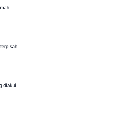
lemah
terpisah
g diakui