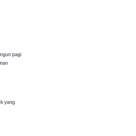
angun pagi
aman
ik yang