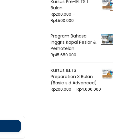
Kursus Pre-IELTS 1
Bulan
–
Rp
200.000
Rp
1.500.000
Program Bahasa
Inggris Kapal Pesiar &
Perhotelan
Rp
15.650.000
Kursus IELTS
Preparation 3 Bulan
(Basic s.d Advanced)
–
Rp
200.000
Rp
4.000.000