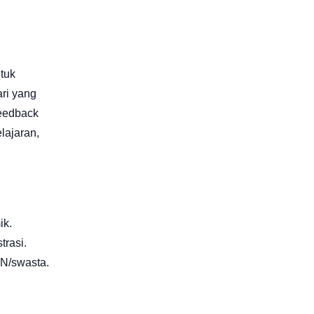
tuk
ari yang
Feedback
lajaran,
ik.
rasi.
MN/swasta.