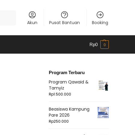
Cari
Akun
Pusat Bantuan
Booking
Rp
0
0
Program Terbaru
Program Qawaid &
Tamyiz
Rp
1.500.000
Beasiswa Kampung
Pare 2026
Rp
250.000