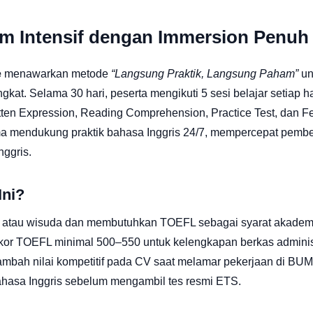
am Intensif dengan Immersion Penuh
e
menawarkan metode
“Langsung Praktik, Langsung Paham”
un
t. Selama 30 hari, peserta mengikuti 5 sesi belajar setiap h
itten Expression, Reading Comprehension, Practice Test, dan 
a mendukung praktik bahasa Inggris 24/7, mempercepat pembe
ggris.
Ini?
 atau wisuda dan membutuhkan TOEFL sebagai syarat akadem
TOEFL minimal 500–550 untuk kelengkapan berkas administ
ambah nilai kompetitif pada CV saat melamar pekerjaan di BU
hasa Inggris sebelum mengambil tes resmi ETS.