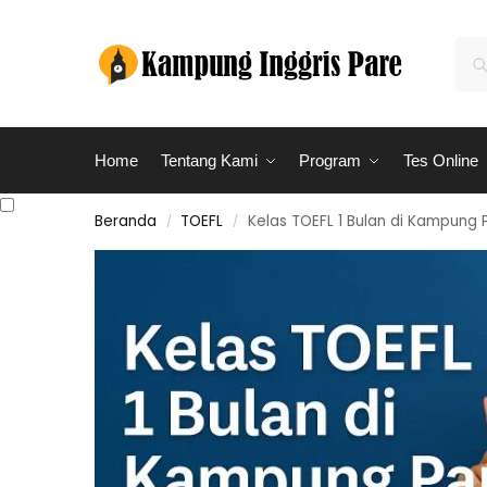
Home
Tentang Kami
Program
Tes Online
Beranda
TOEFL
Kelas TOEFL 1 Bulan di Kampung 
/
/