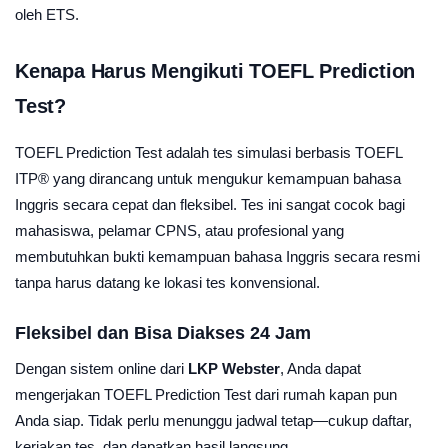
oleh ETS.
Kenapa Harus Mengikuti TOEFL Prediction
Test?
TOEFL Prediction Test adalah tes simulasi berbasis TOEFL
ITP® yang dirancang untuk mengukur kemampuan bahasa
Inggris secara cepat dan fleksibel. Tes ini sangat cocok bagi
mahasiswa, pelamar CPNS, atau profesional yang
membutuhkan bukti kemampuan bahasa Inggris secara resmi
tanpa harus datang ke lokasi tes konvensional.
Fleksibel dan Bisa Diakses 24 Jam
Dengan sistem online dari
LKP Webster
, Anda dapat
mengerjakan TOEFL Prediction Test dari rumah kapan pun
Anda siap. Tidak perlu menunggu jadwal tetap—cukup daftar,
kerjakan tes, dan dapatkan hasil langsung.