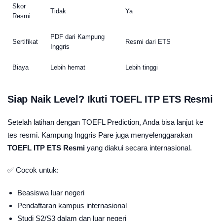
Skor
Tidak
Ya
Resmi
PDF dari Kampung
Sertifikat
Resmi dari ETS
Inggris
Biaya
Lebih hemat
Lebih tinggi
Siap Naik Level? Ikuti TOEFL ITP ETS Resmi
Setelah latihan dengan TOEFL Prediction, Anda bisa lanjut ke
tes resmi. Kampung Inggris Pare juga menyelenggarakan
TOEFL ITP ETS Resmi
yang diakui secara internasional.
✅ Cocok untuk:
Beasiswa luar negeri
Pendaftaran kampus internasional
Studi S2/S3 dalam dan luar negeri