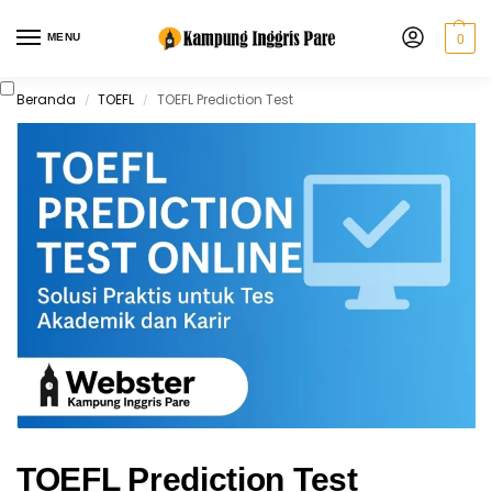
MENU
0
Beranda
TOEFL
TOEFL Prediction Test
/
/
TOEFL Prediction Test