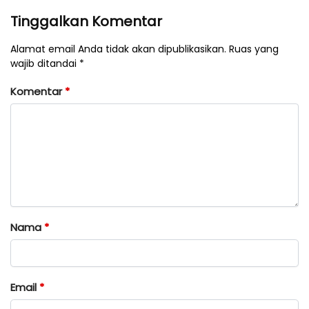
Tinggalkan Komentar
Alamat email Anda tidak akan dipublikasikan. Ruas yang
wajib ditandai *
Komentar
*
Nama
*
Email
*