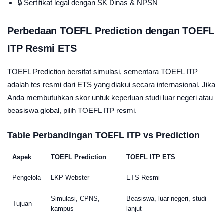
🔒 Sertifikat legal dengan SK Dinas & NPSN
Perbedaan TOEFL Prediction dengan TOEFL
ITP Resmi ETS
TOEFL Prediction bersifat simulasi, sementara TOEFL ITP
adalah tes resmi dari ETS yang diakui secara internasional. Jika
Anda membutuhkan skor untuk keperluan studi luar negeri atau
beasiswa global, pilih TOEFL ITP resmi.
Table Perbandingan TOEFL ITP vs Prediction
Aspek
TOEFL Prediction
TOEFL ITP ETS
Pengelola
LKP Webster
ETS Resmi
Simulasi, CPNS,
Beasiswa, luar negeri, studi
Tujuan
kampus
lanjut