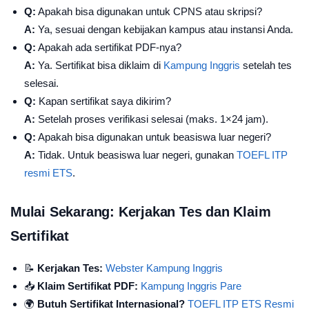
Q:
Apakah bisa digunakan untuk CPNS atau skripsi?
A:
Ya, sesuai dengan kebijakan kampus atau instansi Anda.
Q:
Apakah ada sertifikat PDF-nya?
A:
Ya. Sertifikat bisa diklaim di
Kampung Inggris
setelah tes
selesai.
Q:
Kapan sertifikat saya dikirim?
A:
Setelah proses verifikasi selesai (maks. 1×24 jam).
Q:
Apakah bisa digunakan untuk beasiswa luar negeri?
A:
Tidak. Untuk beasiswa luar negeri, gunakan
TOEFL ITP
resmi ETS
.
Mulai Sekarang: Kerjakan Tes dan Klaim
Sertifikat
📝
Kerjakan Tes:
Webster Kampung Inggris
📥
Klaim Sertifikat PDF:
Kampung Inggris Pare
🌍
Butuh Sertifikat Internasional?
TOEFL ITP ETS Resmi