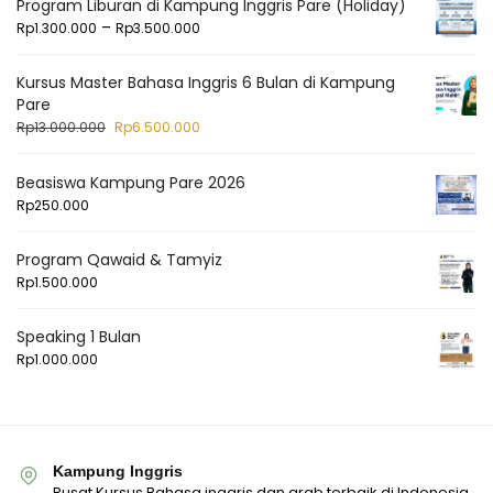
Program Liburan di Kampung Inggris Pare (Holiday)
–
Rp
1.300.000
Rp
3.500.000
Kursus Master Bahasa Inggris 6 Bulan di Kampung
Pare
Rp
13.000.000
Rp
6.500.000
Beasiswa Kampung Pare 2026
Rp
250.000
Program Qawaid & Tamyiz
Rp
1.500.000
Speaking 1 Bulan
Rp
1.000.000
Kampung Inggris
Pusat Kursus Bahasa inggris dan arab terbaik di Indonesia