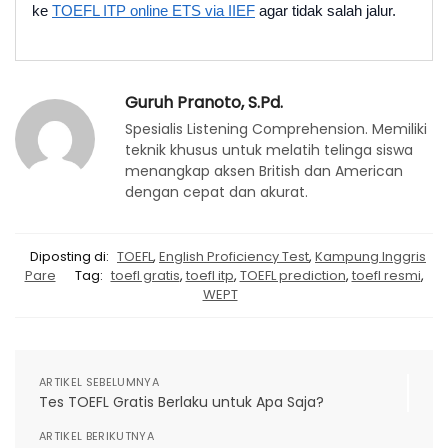
ke
TOEFL ITP online ETS via IIEF
agar tidak salah jalur.
Guruh Pranoto, S.Pd.
Spesialis Listening Comprehension. Memiliki
teknik khusus untuk melatih telinga siswa
menangkap aksen British dan American
dengan cepat dan akurat.
Diposting di:
TOEFL
,
English Proficiency Test
,
Kampung Inggris
Pare
Tag:
toefl gratis
,
toefl itp
,
TOEFL prediction
,
toefl resmi
,
WEPT
ARTIKEL SEBELUMNYA
Tes TOEFL Gratis Berlaku untuk Apa Saja?
ARTIKEL BERIKUTNYA