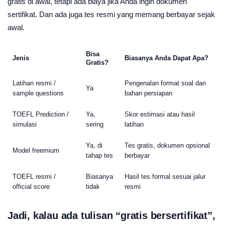
gratis di awal, tetapi ada biaya jika Anda ingin dokumen
sertifikat. Dan ada juga tes resmi yang memang berbayar sejak
awal.
Bisa
Jenis
Biasanya Anda Dapat Apa?
Gratis?
Latihan resmi /
Pengenalan format soal dan
Ya
sample questions
bahan persiapan
TOEFL Prediction /
Ya,
Skor estimasi atau hasil
simulasi
sering
latihan
Ya, di
Tes gratis, dokumen opsional
Model freemium
tahap tes
berbayar
TOEFL resmi /
Biasanya
Hasil tes formal sesuai jalur
official score
tidak
resmi
Jadi, kalau ada tulisan “gratis bersertifikat”,