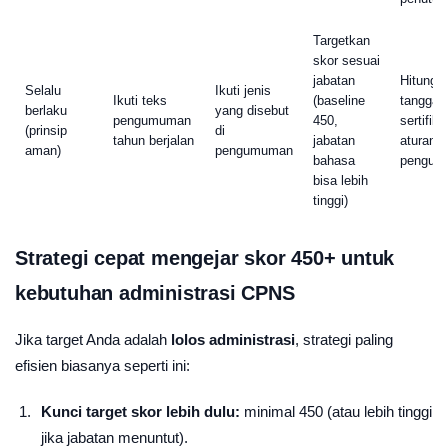
Targetkan
skor sesuai
jabatan
Hitung d
Selalu
Ikuti jenis
Ikuti teks
(baseline
tanggal 
berlaku
yang disebut
pengumuman
450,
sertifik
(prinsip
di
tahun berjalan
jabatan
aturan
aman)
pengumuman
bahasa
pengum
bisa lebih
tinggi)
Strategi cepat mengejar skor 450+ untuk
kebutuhan administrasi CPNS
Jika target Anda adalah
lolos administrasi
, strategi paling
efisien biasanya seperti ini:
Kunci target skor lebih dulu:
minimal 450 (atau lebih tinggi
jika jabatan menuntut).