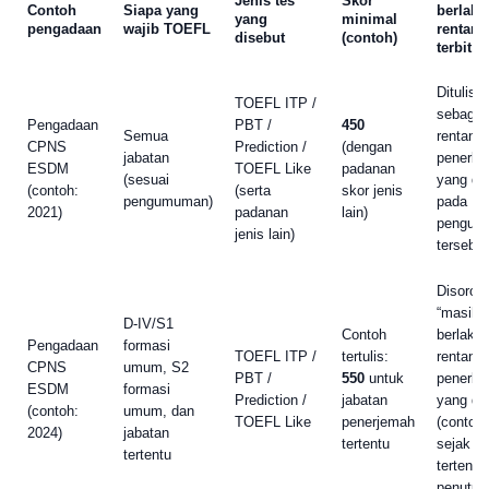
Jenis tes
Skor
Contoh
Siapa yang
berlaku 
yang
minimal
pengadaan
wajib TOEFL
rentang
disebut
(contoh)
terbit
Ditulis
TOEFL ITP /
sebagai
Pengadaan
PBT /
450
Semua
rentang
CPNS
Prediction /
(dengan
jabatan
penerbit
ESDM
TOEFL Like
padanan
(sesuai
yang dit
(contoh:
(serta
skor jenis
pengumuman)
pada
2021)
padanan
lain)
pengum
jenis lain)
tersebut
Disorot
“masih
D-IV/S1
Contoh
berlaku”
Pengadaan
formasi
TOEFL ITP /
tertulis:
rentang
CPNS
umum, S2
PBT /
550
untuk
penerbit
ESDM
formasi
Prediction /
jabatan
yang dit
(contoh:
umum, dan
TOEFL Like
penerjemah
(contoh:
2024)
jabatan
tertentu
sejak ta
tertentu
tertentu
penutup