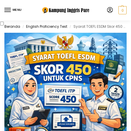
MENU
0
Beranda
English Proficiency Test
Syarat TOEFL ESDM Skor 450 untuk CPNS
/
/