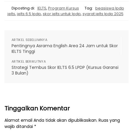
Diposting di:
IELTS
,
Program Kursus
Tag:
beasiswa lpdp
ielts
,
ielts 6.5 lpdp
,
skor ielts untuk lpdp
,
syarat ielts lpdp 2025
ARTIKEL SEBELUMNYA
Pentingnya Asrama English Area 24 Jam untuk Skor
IELTS Tinggi
ARTIKEL BERIKUTNYA
Strategi Tembus Skor IELTS 6.5 LPDP (Kursus Garansi
3 Bulan)
Tinggalkan Komentar
Alamat email Anda tidak akan dipublikasikan. Ruas yang
wajib ditandai *