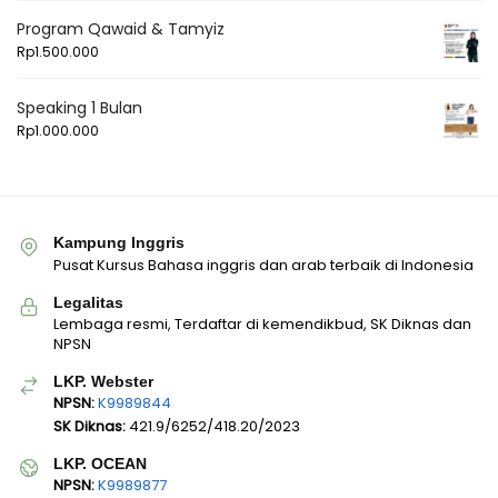
Program Qawaid & Tamyiz
Rp
1.500.000
Speaking 1 Bulan
Rp
1.000.000
Kampung Inggris
Pusat Kursus Bahasa inggris dan arab terbaik di Indonesia
Legalitas
Lembaga resmi, Terdaftar di kemendikbud, SK Diknas dan
NPSN
LKP. Webster
NPSN:
K9989844
SK Diknas:
421.9/6252/418.20/2023
LKP. OCEAN
NPSN:
K9989877