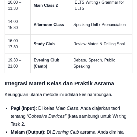
10.00 –
IELTS Writing / Grammar for
Main Class 2
11.30
IELTS
14.00 –
Afternoon Class
Speaking Drill / Pronunciation
15.30
16.00 –
Study Club
Review Materi & Drilling Soal
17.30
19.30 –
Evening Club
Debate, Speech, Public
21.00
(Camp)
Speaking
Integrasi Materi Kelas dan Praktik Asrama
Keunggulan utama metode ini adalah kesinambungan.
Pagi (Input):
Di kelas
Main Class
, Anda diajarkan teori
tentang
“Cohesive Devices”
(kata sambung) untuk Writing
Task 2.
Malam (Output):
Di
Evening Club
asrama, Anda diminta