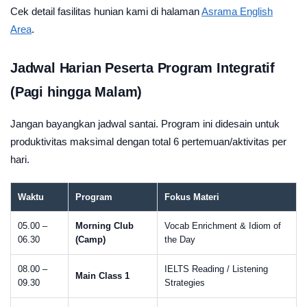
Cek detail fasilitas hunian kami di halaman
Asrama English
Area
.
Jadwal Harian Peserta Program Integratif
(Pagi hingga Malam)
Jangan bayangkan jadwal santai. Program ini didesain untuk
produktivitas maksimal dengan total 6 pertemuan/aktivitas per
hari.
Waktu
Program
Fokus Materi
05.00 –
Morning Club
Vocab Enrichment & Idiom of
06.30
(Camp)
the Day
08.00 –
IELTS Reading / Listening
Main Class 1
09.30
Strategies