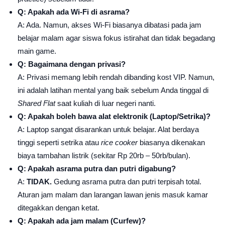
Q: Apakah ada Wi-Fi di asrama?
A: Ada. Namun, akses Wi-Fi biasanya dibatasi pada jam
belajar malam agar siswa fokus istirahat dan tidak begadang
main game.
Q: Bagaimana dengan privasi?
A: Privasi memang lebih rendah dibanding kost VIP. Namun,
ini adalah latihan mental yang baik sebelum Anda tinggal di
Shared Flat
saat kuliah di luar negeri nanti.
Q: Apakah boleh bawa alat elektronik (Laptop/Setrika)?
A: Laptop sangat disarankan untuk belajar. Alat berdaya
tinggi seperti setrika atau
rice cooker
biasanya dikenakan
biaya tambahan listrik (sekitar Rp 20rb – 50rb/bulan).
Q: Apakah asrama putra dan putri digabung?
A:
TIDAK.
Gedung asrama putra dan putri terpisah total.
Aturan jam malam dan larangan lawan jenis masuk kamar
ditegakkan dengan ketat.
Q: Apakah ada jam malam (Curfew)?