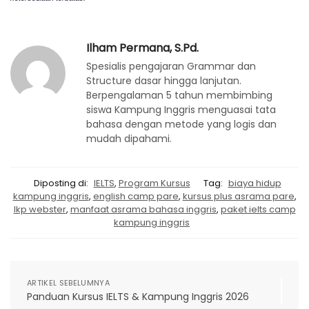
Ilham Permana, S.Pd.
Spesialis pengajaran Grammar dan
Structure dasar hingga lanjutan.
Berpengalaman 5 tahun membimbing
siswa Kampung Inggris menguasai tata
bahasa dengan metode yang logis dan
mudah dipahami.
Diposting di:
IELTS
,
Program Kursus
Tag:
biaya hidup
kampung inggris
,
english camp pare
,
kursus plus asrama pare
,
lkp webster
,
manfaat asrama bahasa inggris
,
paket ielts camp
kampung inggris
ARTIKEL SEBELUMNYA
Panduan Kursus IELTS & Kampung Inggris 2026