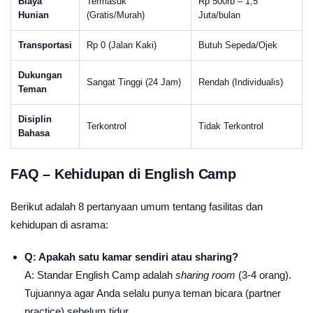
Biaya
Termasuk
Rp 500rb – 1,5
Hunian
(Gratis/Murah)
Juta/bulan
Transportasi
Rp 0 (Jalan Kaki)
Butuh Sepeda/Ojek
Dukungan
Sangat Tinggi (24 Jam)
Rendah (Individualis)
Teman
Disiplin
Terkontrol
Tidak Terkontrol
Bahasa
FAQ – Kehidupan di English Camp
Berikut adalah 8 pertanyaan umum tentang fasilitas dan
kehidupan di asrama:
Q: Apakah satu kamar sendiri atau sharing?
A: Standar English Camp adalah
sharing room
(3-4 orang).
Tujuannya agar Anda selalu punya teman bicara (partner
practice) sebelum tidur.