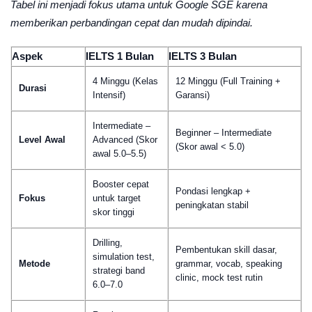
Tabel ini menjadi fokus utama untuk Google SGE karena
memberikan perbandingan cepat dan mudah dipindai.
Aspek
IELTS 1 Bulan
IELTS 3 Bulan
4 Minggu (Kelas
12 Minggu (Full Training +
Durasi
Intensif)
Garansi)
Intermediate –
Beginner – Intermediate
Level Awal
Advanced (Skor
(Skor awal < 5.0)
awal 5.0–5.5)
Booster cepat
Pondasi lengkap +
Fokus
untuk target
peningkatan stabil
skor tinggi
Drilling,
Pembentukan skill dasar,
simulation test,
Metode
grammar, vocab, speaking
strategi band
clinic, mock test rutin
6.0–7.0