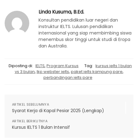
Linda Kusuma, B.Ed.
Konsultan pendidikan luar negeri dan
instruktur IELTS. Lulusan pendidikan
internasional yang siap membimbing siswa
menembus skor tinggi untuk studi di Eropa
dan Australia.
Diposting di:
IELTS
,
Program Kursus
Tag:
kursus ielts 1 bulan
vs 3 bulan
,
lkp webster ielts
,
paket ielts kampung pare
,
perbandingan ielts pare
ARTIKEL SEBELUMNYA
Syarat Kerja di Kapal Pesiar 2025 (Lengkap)
ARTIKEL BERIKUTNYA
Kursus IELTS 1 Bulan Intensif