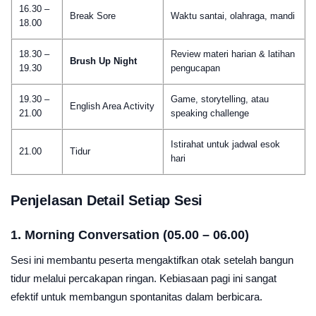
16.30 –
Break Sore
Waktu santai, olahraga, mandi
18.00
18.30 –
Review materi harian & latihan
Brush Up Night
19.30
pengucapan
19.30 –
Game, storytelling, atau
English Area Activity
21.00
speaking challenge
Istirahat untuk jadwal esok
21.00
Tidur
hari
Penjelasan Detail Setiap Sesi
1. Morning Conversation (05.00 – 06.00)
Sesi ini membantu peserta mengaktifkan otak setelah bangun
tidur melalui percakapan ringan. Kebiasaan pagi ini sangat
efektif untuk membangun spontanitas dalam berbicara.