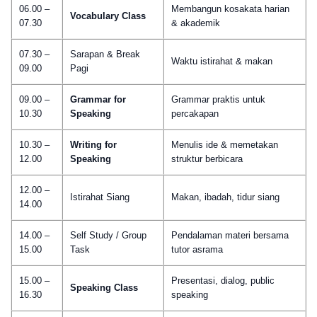
06.00 –
Membangun kosakata harian
Vocabulary Class
07.30
& akademik
07.30 –
Sarapan & Break
Waktu istirahat & makan
09.00
Pagi
09.00 –
Grammar for
Grammar praktis untuk
10.30
Speaking
percakapan
10.30 –
Writing for
Menulis ide & memetakan
12.00
Speaking
struktur berbicara
12.00 –
Istirahat Siang
Makan, ibadah, tidur siang
14.00
14.00 –
Self Study / Group
Pendalaman materi bersama
15.00
Task
tutor asrama
15.00 –
Presentasi, dialog, public
Speaking Class
16.30
speaking