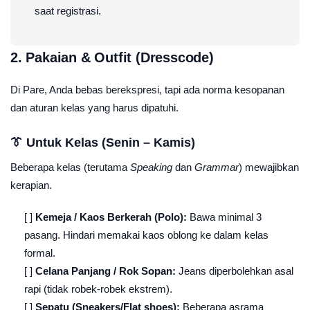
saat registrasi.
2. Pakaian & Outfit (Dresscode)
Di Pare, Anda bebas berekspresi, tapi ada norma kesopanan
dan aturan kelas yang harus dipatuhi.
👔 Untuk Kelas (Senin – Kamis)
Beberapa kelas (terutama
Speaking
dan
Grammar
) mewajibkan
kerapian.
[ ]
Kemeja / Kaos Berkerah (Polo):
Bawa minimal 3
pasang. Hindari memakai kaos oblong ke dalam kelas
formal.
[ ]
Celana Panjang / Rok Sopan:
Jeans diperbolehkan asal
rapi (tidak robek-robek ekstrem).
[ ]
Sepatu (Sneakers/Flat shoes):
Beberapa asrama