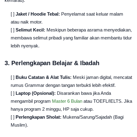
kemarau).
[ ]
Jaket / Hoodie Tebal:
Penyelamat saat keluar malam
atau naik motor.
[ ]
Selimut Kecil:
Meskipun beberapa asrama menyediakan,
membawa selimut pribadi yang familiar akan membantu tidur
lebih nyenyak.
3. Perlengkapan Belajar & Ibadah
[ ]
Buku Catatan & Alat Tulis:
Meski jaman digital, mencatat
rumus Grammar dengan tangan terbukti lebih efektif.
[ ]
Laptop (Opsional):
Disarankan bawa jika Anda
mengambil program
Master 6 Bulan
atau TOEFL/IELTS. Jika
hanya program 2 minggu, HP saja cukup.
[ ]
Perlengkapan Sholat:
Mukena/Sarung/Sajadah (Bagi
Muslim).