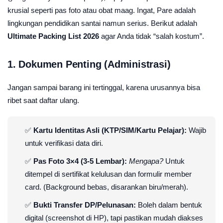
krusial seperti pas foto atau obat maag. Ingat, Pare adalah
lingkungan pendidikan santai namun serius. Berikut adalah
Ultimate Packing List 2026
agar Anda tidak “salah kostum”.
1. Dokumen Penting (Administrasi)
Jangan sampai barang ini tertinggal, karena urusannya bisa
ribet saat daftar ulang.
✅
Kartu Identitas Asli (KTP/SIM/Kartu Pelajar):
Wajib
untuk verifikasi data diri.
✅
Pas Foto 3×4 (3-5 Lembar):
Mengapa?
Untuk
ditempel di sertifikat kelulusan dan formulir member
card. (Background bebas, disarankan biru/merah).
✅
Bukti Transfer DP/Pelunasan:
Boleh dalam bentuk
digital (screenshot di HP), tapi pastikan mudah diakses