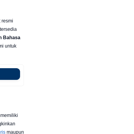
t resmi
tersedia
n Bahasa
mi untuk
 memiliki
ngkinkan
ris
maupun