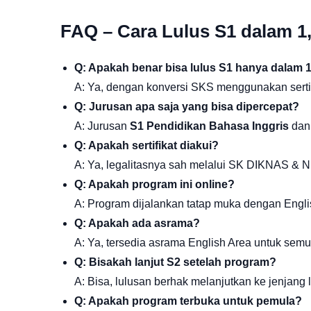
FAQ – Cara Lulus S1 dalam 1
Q: Apakah benar bisa lulus S1 hanya dalam 
A: Ya, dengan konversi SKS menggunakan sertif
Q: Jurusan apa saja yang bisa dipercepat?
A: Jurusan
S1 Pendidikan Bahasa Inggris
da
Q: Apakah sertifikat diakui?
A: Ya, legalitasnya sah melalui SK DIKNAS & 
Q: Apakah program ini online?
A: Program dijalankan tatap muka dengan Engli
Q: Apakah ada asrama?
A: Ya, tersedia asrama English Area untuk semu
Q: Bisakah lanjut S2 setelah program?
A: Bisa, lulusan berhak melanjutkan ke jenjang 
Q: Apakah program terbuka untuk pemula?