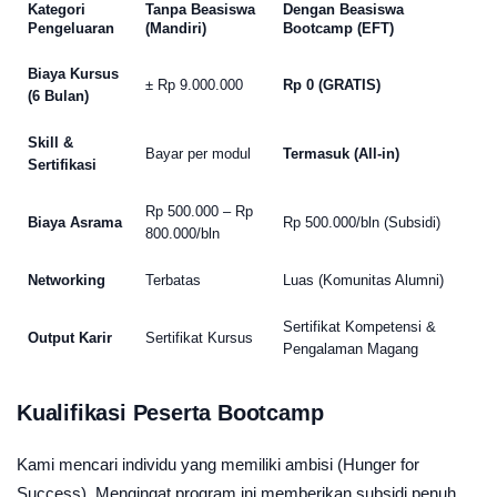
Kategori
Tanpa Beasiswa
Dengan Beasiswa
Pengeluaran
(Mandiri)
Bootcamp (EFT)
Biaya Kursus
± Rp 9.000.000
Rp 0 (GRATIS)
(6 Bulan)
Skill &
Bayar per modul
Termasuk (All-in)
Sertifikasi
Rp 500.000 – Rp
Biaya Asrama
Rp 500.000/bln (Subsidi)
800.000/bln
Networking
Terbatas
Luas (Komunitas Alumni)
Sertifikat Kompetensi &
Output Karir
Sertifikat Kursus
Pengalaman Magang
Kualifikasi Peserta Bootcamp
Kami mencari individu yang memiliki ambisi (Hunger for
Success). Mengingat program ini memberikan subsidi penuh