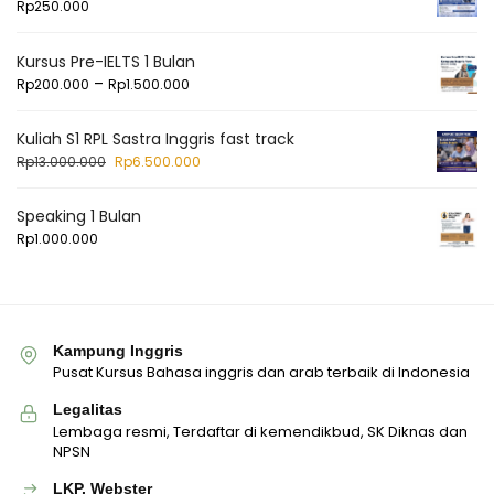
Rp
250.000
Kursus Pre-IELTS 1 Bulan
–
Rp
200.000
Rp
1.500.000
Kuliah S1 RPL Sastra Inggris fast track
Rp
13.000.000
Rp
6.500.000
Speaking 1 Bulan
Rp
1.000.000
Kampung Inggris
Pusat Kursus Bahasa inggris dan arab terbaik di Indonesia
Legalitas
Lembaga resmi, Terdaftar di kemendikbud, SK Diknas dan
NPSN
LKP. Webster