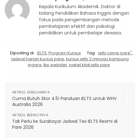
Kepala Kurikulum Akademik. Doktor di
bidang Pendidikan Bahasa Inggris dengan
fokus pada pengembangan metode
pembelajaran efektif dan psikologi
pendidikan untuk pembelajar dewasa.
Diposting di:
IELTS
,
Program Kursus
Tag:
ielts camp pare"
,
jadwal harian kursus pare
,
kursus ielts 2 minggu kampung
inggris
,
lkp webster
,
paket kilat ielts pare
ARTIKEL SEBELUMNYA
Cuma Butuh Skor 4.5! Panduan IELTS untuk WHV
Australia 2026
ARTIKEL BERIKUTNYA
Tak Perlu ke Surabaya! Jadwal Tes IELTS Resmi di
Pare 2026