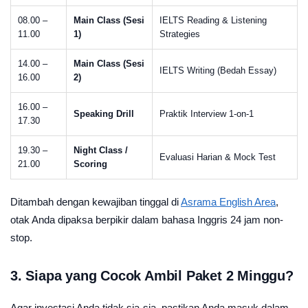
08.00 –
Main Class (Sesi
IELTS Reading & Listening
11.00
1)
Strategies
14.00 –
Main Class (Sesi
IELTS Writing (Bedah Essay)
16.00
2)
16.00 –
Speaking Drill
Praktik Interview 1-on-1
17.30
19.30 –
Night Class /
Evaluasi Harian & Mock Test
21.00
Scoring
Ditambah dengan kewajiban tinggal di
Asrama English Area
,
otak Anda dipaksa berpikir dalam bahasa Inggris 24 jam non-
stop.
3. Siapa yang Cocok Ambil Paket 2 Minggu?
Agar investasi Anda tidak sia-sia, pastikan Anda masuk dalam