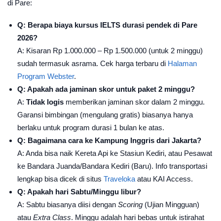
di Pare:
Q: Berapa biaya kursus IELTS durasi pendek di Pare
2026?
A: Kisaran Rp 1.000.000 – Rp 1.500.000 (untuk 2 minggu)
sudah termasuk asrama. Cek harga terbaru di
Halaman
Program Webster
.
Q: Apakah ada jaminan skor untuk paket 2 minggu?
A:
Tidak logis
memberikan jaminan skor dalam 2 minggu.
Garansi bimbingan (mengulang gratis) biasanya hanya
berlaku untuk program durasi 1 bulan ke atas.
Q: Bagaimana cara ke Kampung Inggris dari Jakarta?
A: Anda bisa naik Kereta Api ke Stasiun Kediri, atau Pesawat
ke Bandara Juanda/Bandara Kediri (Baru). Info transportasi
lengkap bisa dicek di situs
Traveloka
atau KAI Access.
Q: Apakah hari Sabtu/Minggu libur?
A: Sabtu biasanya diisi dengan
Scoring
(Ujian Mingguan)
atau
Extra Class
. Minggu adalah hari bebas untuk istirahat