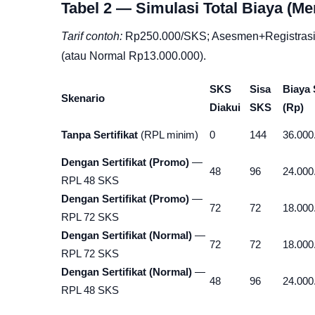
Tabel 2 — Simulasi Total Biaya (
Tarif contoh:
Rp250.000/SKS; Asesmen+Registrasi
(atau Normal Rp13.000.000).
SKS
Sisa
Biaya
Skenario
Diakui
SKS
(Rp)
Tanpa Sertifikat
(RPL minim)
0
144
36.000
Dengan Sertifikat (Promo)
—
48
96
24.000
RPL 48 SKS
Dengan Sertifikat (Promo)
—
72
72
18.000
RPL 72 SKS
Dengan Sertifikat (Normal)
—
72
72
18.000
RPL 72 SKS
Dengan Sertifikat (Normal)
—
48
96
24.000
RPL 48 SKS