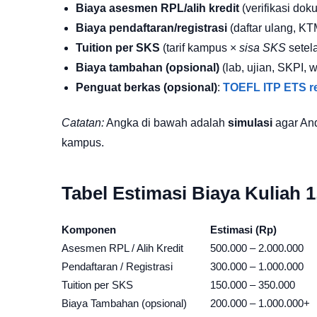
Biaya asesmen RPL/alih kredit
(verifikasi do
Biaya pendaftaran/registrasi
(daftar ulang, KT
Tuition per SKS
(tarif kampus ×
sisa SKS
setel
Biaya tambahan (opsional)
(lab, ujian, SKPI, wi
Penguat berkas (opsional)
:
TOEFL ITP ETS r
Catatan:
Angka di bawah adalah
simulasi
agar And
kampus.
Tabel Estimasi Biaya Kuliah 1
Komponen
Estimasi (Rp)
Asesmen RPL / Alih Kredit
500.000 – 2.000.000
Pendaftaran / Registrasi
300.000 – 1.000.000
Tuition per SKS
150.000 – 350.000
Biaya Tambahan (opsional)
200.000 – 1.000.000+