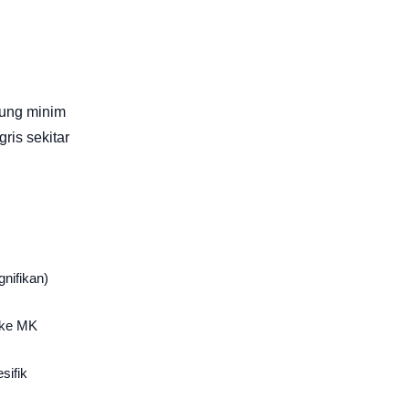
ung minim
is sekitar
nifikan)
 ke MK
sifik