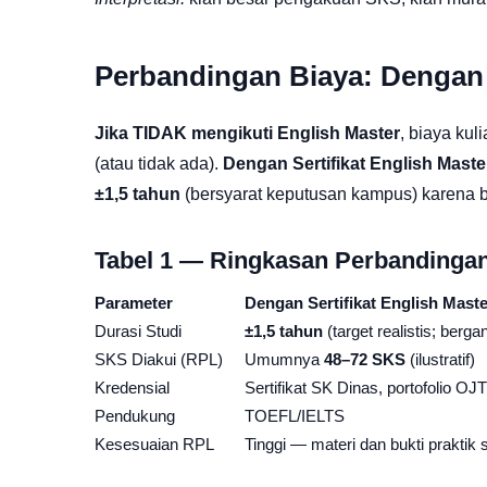
Perbandingan Biaya: Dengan v
Jika TIDAK mengikuti English Master
, biaya kul
(atau tidak ada).
Dengan Sertifikat English Mas
±1,5 tahun
(bersyarat keputusan kampus) karena 
Tabel 1 — Ringkasan Perbandinga
Parameter
Dengan Sertifikat English Maste
Durasi Studi
±1,5 tahun
(target realistis; berg
SKS Diakui (RPL)
Umumnya
48–72 SKS
(ilustratif)
Kredensial
Sertifikat SK Dinas, portofolio OJT
Pendukung
TOEFL/IELTS
Kesesuaian RPL
Tinggi — materi dan bukti praktik