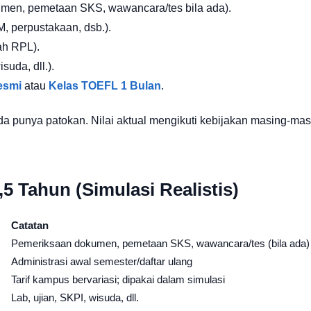
kumen, pemetaan SKS, wawancara/tes bila ada).
M, perpustakaan, dsb.).
ah RPL).
suda, dll.).
esmi
atau
Kelas TOEFL 1 Bulan
.
a punya patokan. Nilai aktual mengikuti kebijakan masing-mas
,5 Tahun (Simulasi Realistis)
Catatan
Pemeriksaan dokumen, pemetaan SKS, wawancara/tes (bila ada)
Administrasi awal semester/daftar ulang
Tarif kampus bervariasi; dipakai dalam simulasi
Lab, ujian, SKPI, wisuda, dll.