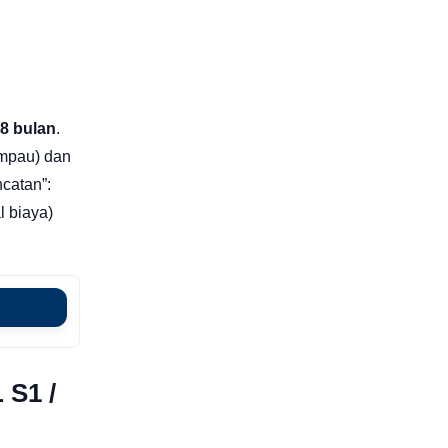
8 bulan
.
mpau) dan
catan”:
l biaya)
 S1 /