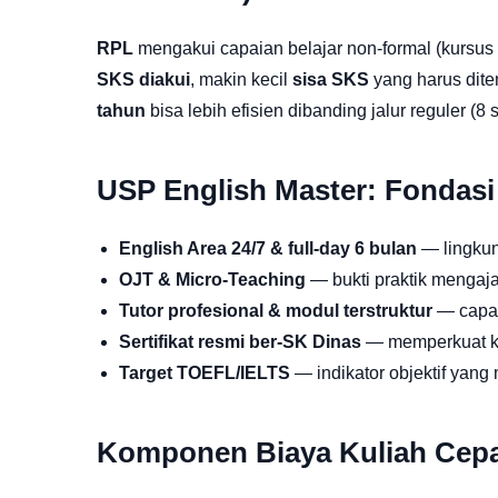
RPL
mengakui capaian belajar non-formal (kursus i
SKS diakui
, makin kecil
sisa SKS
yang harus dit
tahun
bisa lebih efisien dibanding jalur reguler (8 
USP English Master: Fondas
English Area 24/7 & full-day 6 bulan
— lingkun
OJT & Micro-Teaching
— bukti praktik mengajar
Tutor profesional & modul terstruktur
— capai
Sertifikat resmi ber-SK Dinas
— memperkuat kre
Target TOEFL/IELTS
— indikator objektif yang
Komponen Biaya Kuliah Cepat