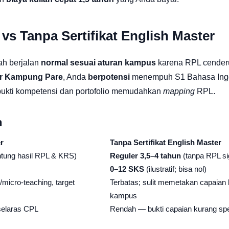
s Tanpa Sertifikat English Master
iah berjalan
normal sesuai aturan kampus
karena RPL cender
ter Kampung Pare
, Anda
berpotensi
menempuh S1 Bahasa Inggr
bukti kompetensi dan portofolio memudahkan
mapping
RPL.
n
r
Tanpa Sertifikat English Master
antung hasil RPL & KRS)
Reguler 3,5–4 tahun
(tanpa RPL sig
0–12 SKS
(ilustratif; bisa nol)
/micro-teaching, target
Terbatas; sulit memetakan capaian
kampus
 selaras CPL
Rendah — bukti capaian kurang spe