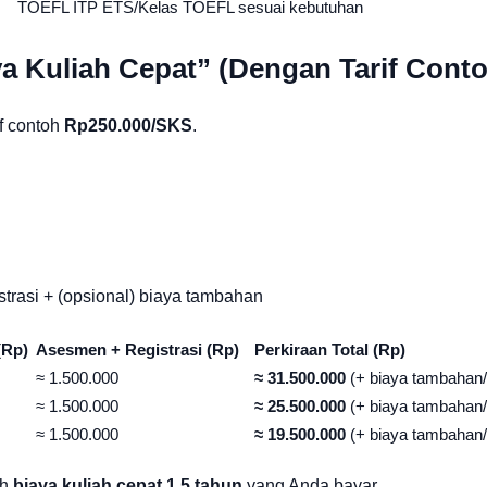
TOEFL ITP ETS/Kelas TOEFL sesuai kebutuhan
a Kuliah Cepat” (Dengan Tarif Cont
if contoh
Rp250.000/SKS
.
rasi + (opsional) biaya tambahan
(Rp)
Asesmen + Registrasi (Rp)
Perkiraan Total (Rp)
≈ 1.500.000
≈ 31.500.000
(+ biaya tambahan/
≈ 1.500.000
≈ 25.500.000
(+ biaya tambahan/
≈ 1.500.000
≈ 19.500.000
(+ biaya tambahan/
ah
biaya kuliah cepat 1,5 tahun
yang Anda bayar.