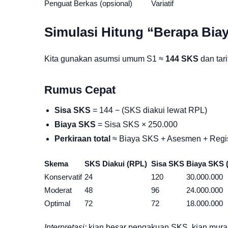
Penguat Berkas (opsional)
Variatif
Simulasi Hitung “Berapa Biay
Kita gunakan asumsi umum S1 ≈
144 SKS
dan tar
Rumus Cepat
Sisa SKS
= 144 − (SKS diakui lewat RPL)
Biaya SKS
= Sisa SKS × 250.000
Perkiraan total
≈ Biaya SKS + Asesmen + Regist
Skema
SKS Diakui (RPL)
Sisa SKS
Biaya SKS 
Konservatif
24
120
30.000.000
Moderat
48
96
24.000.000
Optimal
72
72
18.000.000
Interpretasi:
kian besar pengakuan SKS, kian mur