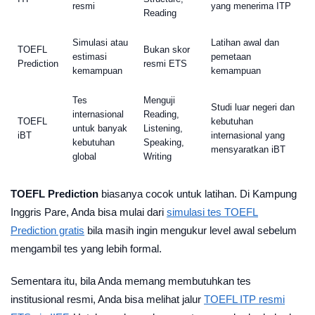
resmi
yang menerima ITP
Reading
Simulasi atau
Latihan awal dan
TOEFL
Bukan skor
estimasi
pemetaan
Prediction
resmi ETS
kemampuan
kemampuan
Tes
Menguji
Studi luar negeri dan
internasional
Reading,
TOEFL
kebutuhan
untuk banyak
Listening,
iBT
internasional yang
kebutuhan
Speaking,
mensyaratkan iBT
global
Writing
TOEFL Prediction
biasanya cocok untuk latihan. Di Kampung
Inggris Pare, Anda bisa mulai dari
simulasi tes TOEFL
Prediction gratis
bila masih ingin mengukur level awal sebelum
mengambil tes yang lebih formal.
Sementara itu, bila Anda memang membutuhkan tes
institusional resmi, Anda bisa melihat jalur
TOEFL ITP resmi