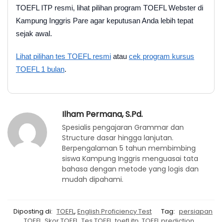
TOEFL ITP resmi, lihat pilihan program TOEFL Webster di
Kampung Inggris Pare agar keputusan Anda lebih tepat
sejak awal.
Lihat pilihan tes TOEFL resmi
atau
cek program kursus
TOEFL 1 bulan
.
Ilham Permana, S.Pd.
Spesialis pengajaran Grammar dan
Structure dasar hingga lanjutan.
Berpengalaman 5 tahun membimbing
siswa Kampung Inggris menguasai tata
bahasa dengan metode yang logis dan
mudah dipahami.
Diposting di:
TOEFL
,
English Proficiency Test
Tag:
persiapan
TOEFL
,
Skor TOEFL
,
Tes TOEFL
,
toefl itp
,
TOEFL prediction