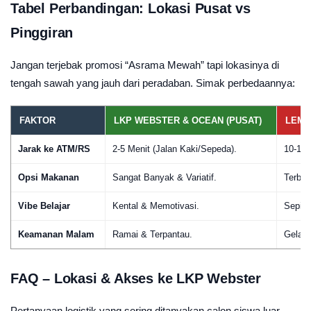
Tabel Perbandingan: Lokasi Pusat vs
Pinggiran
Jangan terjebak promosi “Asrama Mewah” tapi lokasinya di
tengah sawah yang jauh dari peradaban. Simak perbedaannya:
FAKTOR
LKP WEBSTER & OCEAN (PUSAT)
LEMB
Jarak ke ATM/RS
2-5 Menit (Jalan Kaki/Sepeda).
10-15 
Opsi Makanan
Sangat Banyak & Variatif.
Terbat
Vibe Belajar
Kental & Memotivasi.
Sepi 
Keamanan Malam
Ramai & Terpantau.
Gelap
FAQ – Lokasi & Akses ke LKP Webster
Pertanyaan logistik yang sering ditanyakan calon siswa luar