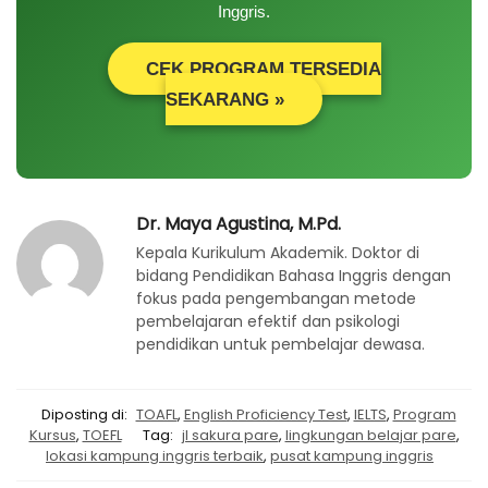
Inggris.
CEK PROGRAM TERSEDIA
SEKARANG »
Dr. Maya Agustina, M.Pd.
Kepala Kurikulum Akademik. Doktor di
bidang Pendidikan Bahasa Inggris dengan
fokus pada pengembangan metode
pembelajaran efektif dan psikologi
pendidikan untuk pembelajar dewasa.
Diposting di:
TOAFL
,
English Proficiency Test
,
IELTS
,
Program
Kursus
,
TOEFL
Tag:
jl sakura pare
,
lingkungan belajar pare
,
lokasi kampung inggris terbaik
,
pusat kampung inggris