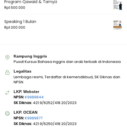
Program Qawaid & Tamyiz
Rp
1.500.000
Speaking 1 Bulan
Rp
1.000.000
Kampung Inggris
Pusat Kursus Bahasa inggris dan arab terbaik di Indonesia
Legalitas
Lembaga resmi, Terdaftar di kemendikbud, SK Diknas dan
NPSN
LKP. Webster
NPSN:
K9989844
SK Diknas:
421.9/6252/418.20/2023
LKP. OCEAN
NPSN:
K9989877
SK Diknas:
421.9/6250/418.20/2023