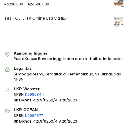
–
Rp
200.000
Rp
1.500.000
Tes TOEFL ITP Online ETS via IIEF
Kampung Inggris
Pusat Kursus Bahasa inggris dan arab terbaik di Indonesia
Legalitas
Lembaga resmi, Terdaftar di kemendikbud, SK Diknas dan
NPSN
LKP. Webster
NPSN:
K9989844
SK Diknas:
421.9/6252/418.20/2023
LKP. OCEAN
NPSN:
K9989877
SK Diknas:
421.9/6250/418.20/2023