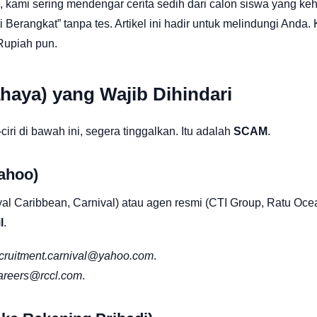
, kami sering mendengar cerita sedih dari calon siswa yang ke
i Berangkat” tanpa tes. Artikel ini hadir untuk melindungi Anda. 
Rupiah pun.
haya) yang Wajib Dihindari
ri di bawah ini, segera tinggalkan. Itu adalah
SCAM
.
ahoo)
yal Caribbean, Carnival) atau agen resmi (CTI Group, Ratu Oce
l
.
cruitment.carnival@yahoo.com
.
areers@rccl.com
.