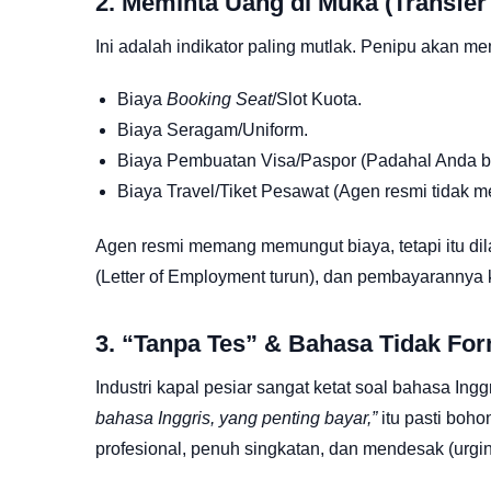
2. Meminta Uang di Muka (Transfer
Ini adalah indikator paling mutlak. Penipu akan m
Biaya
Booking Seat
/Slot Kuota.
Biaya Seragam/Uniform.
Biaya Pembuatan Visa/Paspor (Padahal Anda be
Biaya Travel/Tiket Pesawat (Agen resmi tidak me
Agen resmi memang memungut biaya, tetapi itu dil
(Letter of Employment turun), dan pembayarannya
3. “Tanpa Tes” & Bahasa Tidak Fo
Industri kapal pesiar sangat ketat soal bahasa In
bahasa Inggris, yang penting bayar,”
itu pasti boh
profesional, penuh singkatan, dan mendesak (urgin