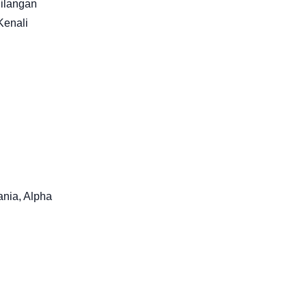
hilangan
Kenali
ania, Alpha