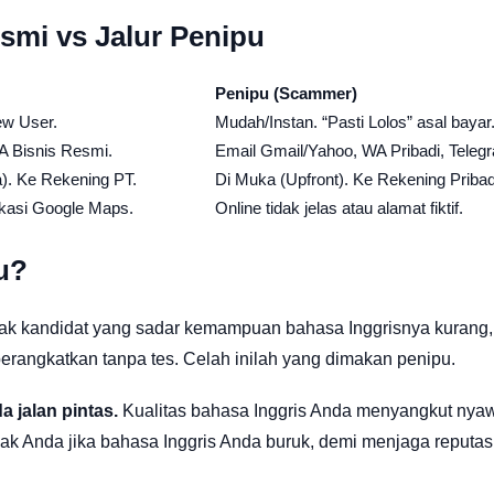
smi vs Jalur Penipu
Penipu (Scammer)
iew User.
Mudah/Instan. “Pasti Lolos” asal bayar
WA Bisnis Resmi.
Email Gmail/Yahoo, WA Pribadi, Teleg
a). Ke Rekening PT.
Di Muka (Upfront). Ke Rekening Pribad
fikasi Google Maps.
Online tidak jelas atau alamat fiktif.
u?
ak kandidat yang sadar kemampuan bahasa Inggrisnya kurang, 
rangkatkan tanpa tes. Celah inilah yang dimakan penipu.
a jalan pintas.
Kualitas bahasa Inggris Anda menyangkut nya
k Anda jika bahasa Inggris Anda buruk, demi menjaga reputas