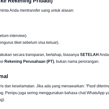
 ke Rekening Pribadi)
eminta Anda mentransfer uang untuk alasan:
lum interview).
ngurus tiket sebelum visa keluar).
akukan secara transparan, bertahap, biasanya
SETELAH
Anda 
 ke
Rekening Perusahaan (PT)
, bukan nama perorangan.
rmal
ggris dan keselamatan. Jika ada yang menawarkan:
“Pasti diterim
ong. Penipu juga sering menggunakan bahasa chat WhatsApp ya
g).