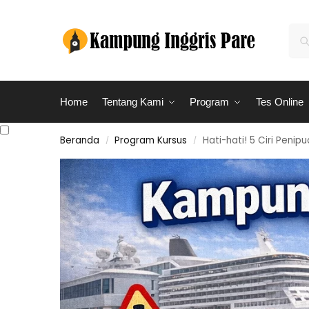
Home
Tentang Kami
Program
Tes Online
Beranda
Program Kursus
Hati-hati! 5 Ciri Peni
/
/