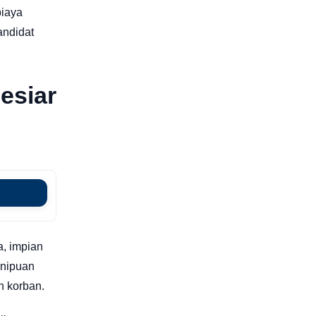
biaya
ndidat
esiar
a, impian
enipuan
n korban.