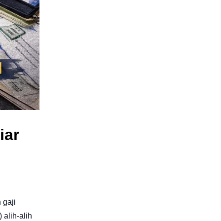
iar
 gaji
alih-alih