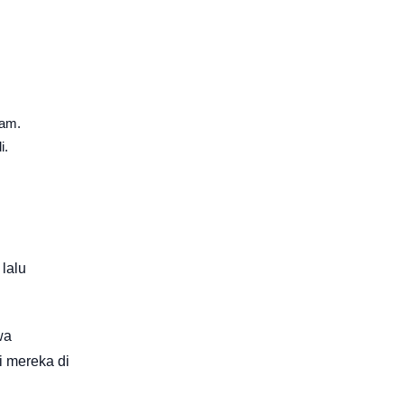
.
ram.
i.
lalu
wa
i mereka di