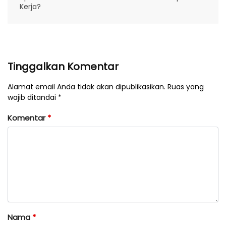
Kerja?
Tinggalkan Komentar
Alamat email Anda tidak akan dipublikasikan. Ruas yang
wajib ditandai *
Komentar
*
Nama
*