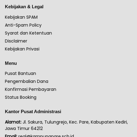
Kebijakan & Legal
Kebijakan SPAM
Anti-Spam Policy
Syarat dan Ketentuan
Disclaimer
Kebijakan Privasi
Menu
Pusat Bantuan
Pengembalian Dana
Konfirmasi Pembayaran
Status Booking
Kantor Pusat Administrasi
Alamat:
Jl. Sakura, Tulungrejo, Kec. Pare, Kabupaten Kediri,
Jawa Timur 64212
Email:
real@kampungpare.sch.id