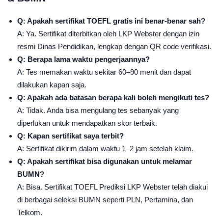
Q: Apakah sertifikat TOEFL gratis ini benar-benar sah?
A: Ya. Sertifikat diterbitkan oleh LKP Webster dengan izin
resmi Dinas Pendidikan, lengkap dengan QR code verifikasi.
Q: Berapa lama waktu pengerjaannya?
A: Tes memakan waktu sekitar 60–90 menit dan dapat
dilakukan kapan saja.
Q: Apakah ada batasan berapa kali boleh mengikuti tes?
A: Tidak. Anda bisa mengulang tes sebanyak yang
diperlukan untuk mendapatkan skor terbaik.
Q: Kapan sertifikat saya terbit?
A: Sertifikat dikirim dalam waktu 1–2 jam setelah klaim.
Q: Apakah sertifikat bisa digunakan untuk melamar
BUMN?
A: Bisa. Sertifikat TOEFL Prediksi LKP Webster telah diakui
di berbagai seleksi BUMN seperti PLN, Pertamina, dan
Telkom.