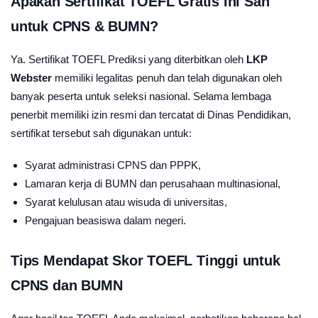
Apakah Sertifikat TOEFL Gratis Ini Sah
untuk CPNS & BUMN?
Ya. Sertifikat TOEFL Prediksi yang diterbitkan oleh
LKP
Webster
memiliki legalitas penuh dan telah digunakan oleh
banyak peserta untuk seleksi nasional. Selama lembaga
penerbit memiliki izin resmi dan tercatat di Dinas Pendidikan,
sertifikat tersebut sah digunakan untuk:
Syarat administrasi CPNS dan PPPK,
Lamaran kerja di BUMN dan perusahaan multinasional,
Syarat kelulusan atau wisuda di universitas,
Pengajuan beasiswa dalam negeri.
Tips Mendapat Skor TOEFL Tinggi untuk
CPNS dan BUMN