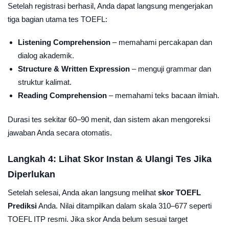
Setelah registrasi berhasil, Anda dapat langsung mengerjakan
tiga bagian utama tes TOEFL:
Listening Comprehension
– memahami percakapan dan
dialog akademik.
Structure & Written Expression
– menguji grammar dan
struktur kalimat.
Reading Comprehension
– memahami teks bacaan ilmiah.
Durasi tes sekitar 60–90 menit, dan sistem akan mengoreksi
jawaban Anda secara otomatis.
Langkah 4: Lihat Skor Instan & Ulangi Tes Jika
Diperlukan
Setelah selesai, Anda akan langsung melihat
skor TOEFL
Prediksi
Anda. Nilai ditampilkan dalam skala 310–677 seperti
TOEFL ITP resmi. Jika skor Anda belum sesuai target