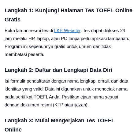
Langkah 1: Kunjungi Halaman Tes TOEFL Online
Gratis
Buka laman resmi tes di
LKP Webster
. Tes dapat diakses 24
jam melalui HP, laptop, atau PC tanpa perlu aplikasi tambahan.
Program ini sepenuhnya gratis untuk umum dan tidak
membatasi peserta.
Langkah 2: Daftar dan Lengkapi Data Diri
Isi formulir pendaftaran dengan nama lengkap, email, dan data
identitas yang valid. Data ini digunakan untuk mencetak nama
pada sertifikat TOEFL Anda. Pastikan ejaan nama sesuai
dengan dokumen resmi (KTP atau ijazah).
Langkah 3: Mulai Mengerjakan Tes TOEFL
Online