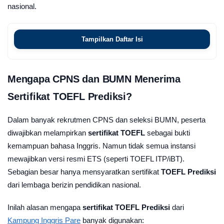
nasional.
Tampilkan Daftar Isi
Mengapa CPNS dan BUMN Menerima
Sertifikat TOEFL Prediksi?
Dalam banyak rekrutmen CPNS dan seleksi BUMN, peserta
diwajibkan melampirkan
sertifikat TOEFL
sebagai bukti
kemampuan bahasa Inggris. Namun tidak semua instansi
mewajibkan versi resmi ETS (seperti TOEFL ITP/iBT).
Sebagian besar hanya mensyaratkan sertifikat
TOEFL Prediksi
dari lembaga berizin pendidikan nasional.
Inilah alasan mengapa
sertifikat TOEFL Prediksi
dari
Kampung Inggris Pare
banyak digunakan: