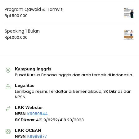
Program Qawaid & Tamyiz
Rp
1.500.000
Speaking 1 Bulan
Rp
1.000.000
Kampung Inggris
Pusat Kursus Bahasa inggris dan arab terbaik di Indonesia
Legalitas
Lembaga resmi, Terdaftar di kemendikbud, SK Diknas dan
NPSN
LKP. Webster
NPSN:
K9989844
SK Diknas:
421.9/6252/418.20/2023
LKP. OCEAN
NPSN:
K9989877