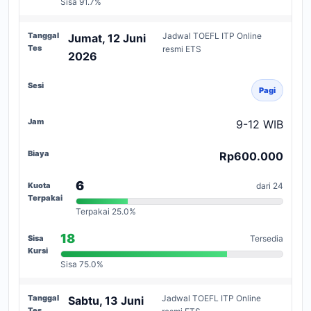
Sisa 91.7%
Jadwal TOEFL ITP Online
Jumat, 12 Juni
resmi ETS
2026
Pagi
9-12 WIB
Rp600.000
6
dari 24
Terpakai 25.0%
18
Tersedia
Sisa 75.0%
Jadwal TOEFL ITP Online
Sabtu, 13 Juni