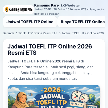
Kampung Pare
· LKP Webster
Jadwal TOEFL ITP Online 2026 resmi ETS · biaya, kuota,
dan tools persiapan
Jadwal TOEFL ITP Online
Biaya TOEFL ITP Online
Beranda → TOEFL ITP Online Resmi ETS → Jadwal TOEFL ITP Online 2026
Jadwal TOEFL ITP Online 2026
Resmi ETS
Jadwal TOEFL ITP Online 2026 resmi ETS
di
Kampung Pare tersedia untuk sesi pagi, siang, dan
malam. Anda bisa langsung cek tanggal tes, biaya,
kuota, dan sisa kursi sebelum mendaftar.