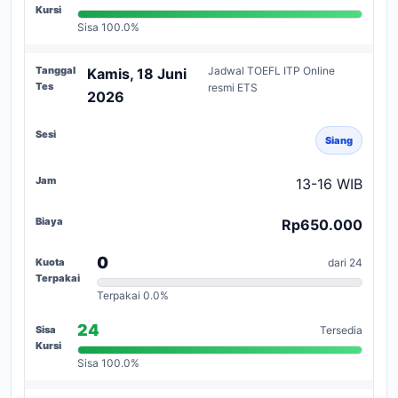
Sisa 100.0%
Jadwal TOEFL ITP Online
Kamis, 18 Juni
resmi ETS
2026
Siang
13-16 WIB
Rp650.000
0
dari 24
Terpakai 0.0%
24
Tersedia
Sisa 100.0%