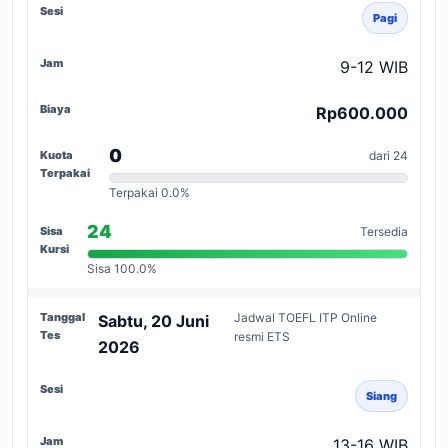
Pagi
9-12 WIB
Rp600.000
0
dari 24
Terpakai 0.0%
24
Tersedia
Sisa 100.0%
Jadwal TOEFL ITP Online
Sabtu, 20 Juni
resmi ETS
2026
Siang
13-16 WIB