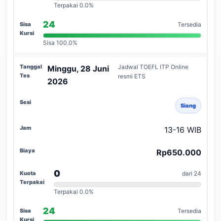
Terpakai 0.0%
24
Tersedia
Sisa 100.0%
Jadwal TOEFL ITP Online
Minggu, 28 Juni
resmi ETS
2026
Siang
13-16 WIB
Rp650.000
0
dari 24
Terpakai 0.0%
24
Tersedia