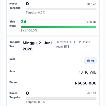
0
dari 24
Terpakai 0.0%
24
Tersedia
Sisa 100.0%
Jadwal TOEFL ITP Online
Minggu, 21 Juni
resmi ETS
2026
Siang
13-16 WIB
Rp650.000
0
dari 24
Terpakai 0.0%