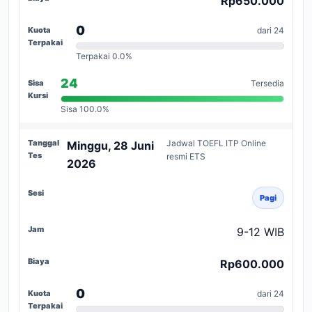
Rp650.000
0
dari 24
Terpakai 0.0%
24
Tersedia
Sisa 100.0%
Jadwal TOEFL ITP Online
Minggu, 28 Juni
resmi ETS
2026
Pagi
9-12 WIB
Rp600.000
0
dari 24