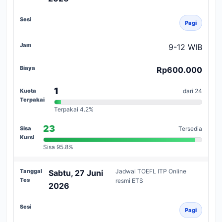
Pagi
9-12 WIB
Rp600.000
1
dari 24
Terpakai 4.2%
23
Tersedia
Sisa 95.8%
Jadwal TOEFL ITP Online
Sabtu, 27 Juni
resmi ETS
2026
Pagi