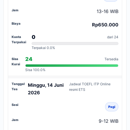
13-16 WIB
Rp650.000
0
dari 24
Terpakai 0.0%
24
Tersedia
Sisa 100.0%
Jadwal TOEFL ITP Online
Minggu, 14 Juni
resmi ETS
2026
Pagi
9-12 WIB