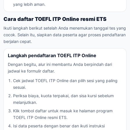
yang lebih aman.
Cara daftar TOEFL ITP Online resmi ETS
Ikuti langkah berikut setelah Anda menemukan tanggal tes yang
cocok. Selain itu, siapkan data peserta agar proses pendaftaran
berjalan cepat.
Langkah pendaftaran TOEFL ITP Online
Dengan begitu, alur ini membantu Anda berpindah dari
jadwal ke formulir daftar.
Cek jadwal TOEFL ITP Online dan pilih sesi yang paling
sesuai.
Periksa biaya, kuota terpakai, dan sisa kursi sebelum
melanjutkan.
Klik tombol daftar untuk masuk ke halaman program
TOEFL ITP Online resmi ETS.
Isi data peserta dengan benar dan ikuti instruksi