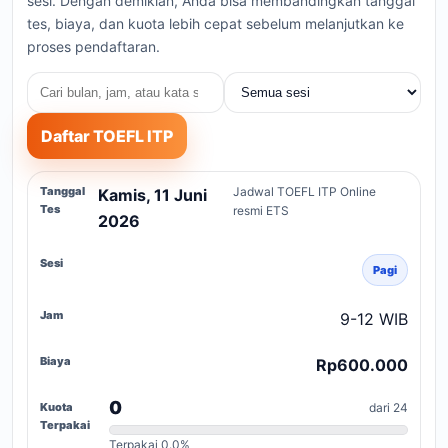
sesi. Dengan demikian, Anda bisa membandingkan tanggal
tes, biaya, dan kuota lebih cepat sebelum melanjutkan ke
proses pendaftaran.
Daftar TOEFL ITP
Jadwal TOEFL ITP Online
Kamis, 11 Juni
resmi ETS
2026
Pagi
9-12 WIB
Rp600.000
0
dari 24
Terpakai 0.0%