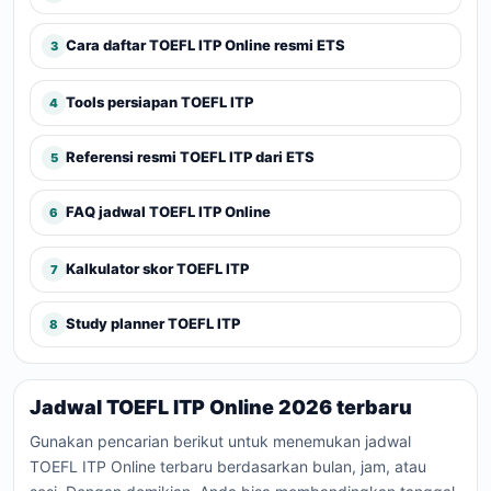
Cara daftar TOEFL ITP Online resmi ETS
3
Tools persiapan TOEFL ITP
4
Referensi resmi TOEFL ITP dari ETS
5
FAQ jadwal TOEFL ITP Online
6
Kalkulator skor TOEFL ITP
7
Study planner TOEFL ITP
8
Jadwal TOEFL ITP Online 2026 terbaru
Gunakan pencarian berikut untuk menemukan jadwal
TOEFL ITP Online terbaru berdasarkan bulan, jam, atau