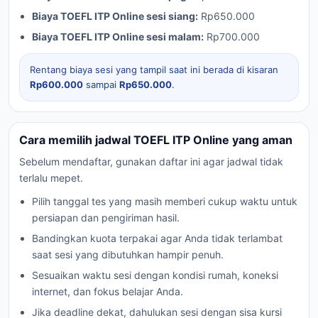
Biaya TOEFL ITP Online sesi siang:
Rp650.000
Biaya TOEFL ITP Online sesi malam:
Rp700.000
Rentang biaya sesi yang tampil saat ini berada di kisaran
Rp600.000
sampai
Rp650.000
.
Cara memilih jadwal TOEFL ITP Online yang aman
Sebelum mendaftar, gunakan daftar ini agar jadwal tidak
terlalu mepet.
Pilih tanggal tes yang masih memberi cukup waktu untuk
persiapan dan pengiriman hasil.
Bandingkan kuota terpakai agar Anda tidak terlambat
saat sesi yang dibutuhkan hampir penuh.
Sesuaikan waktu sesi dengan kondisi rumah, koneksi
internet, dan fokus belajar Anda.
Jika deadline dekat, dahulukan sesi dengan sisa kursi