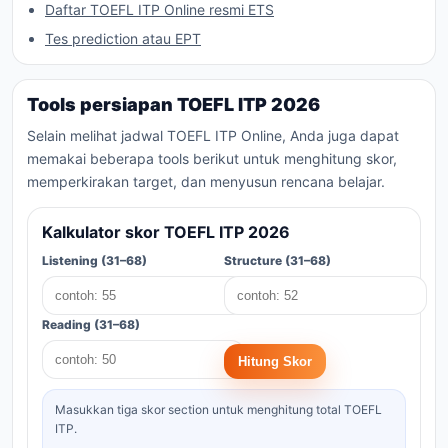
Daftar TOEFL ITP Online resmi ETS
Tes prediction atau EPT
Tools persiapan TOEFL ITP 2026
Selain melihat jadwal TOEFL ITP Online, Anda juga dapat
memakai beberapa tools berikut untuk menghitung skor,
memperkirakan target, dan menyusun rencana belajar.
Kalkulator skor TOEFL ITP 2026
Listening (31–68)
Structure (31–68)
Reading (31–68)
Hitung Skor
Masukkan tiga skor section untuk menghitung total TOEFL
ITP.