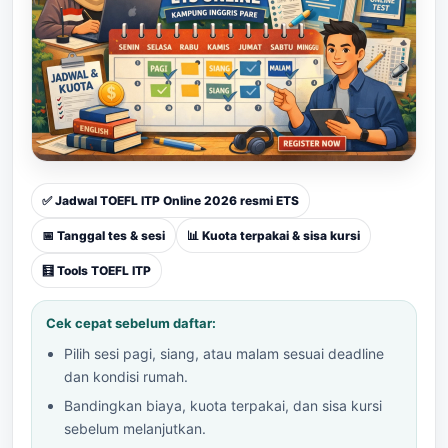
✅ Jadwal TOEFL ITP Online 2026 resmi ETS
📅 Tanggal tes & sesi
📊 Kuota terpakai & sisa kursi
🧮 Tools TOEFL ITP
Cek cepat sebelum daftar:
Pilih sesi pagi, siang, atau malam sesuai deadline
dan kondisi rumah.
Bandingkan biaya, kuota terpakai, dan sisa kursi
sebelum melanjutkan.